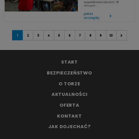
województwie łódzkim. W
naszym...
pokaż
szczegóły
1
2
3
4
5
6
7
8
9
10
START
BEZPIECZEŃSTWO
O TORZE
AKTUALNOŚCI
OFERTA
KONTAKT
JAK DOJECHAĆ?