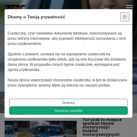
Dbamy o Twoją prywatność
Ciasteczka, czyli niewielkie dokumenty tekstowe, wykorzystywane są
przez witryny internetowe, aby poprawić efektywność korzystania z nich
przez użytkowników.
Zgodnie z prawem, zezwala się na zapisywanie ciasteczek na
urządzeniu użytkownika tylko wtedy, gdy są one kluczowe dla działania
danej strony. W przypadku innych typów ciasteczek, wymagana jest
zgoda użytkownika.
Nasza strona wykorzystuje różnorodne ciasteczka, w tym te dostarczane
przez zewnętrzne serwisy, które są obecne na naszym portalu.
Dostosuj
AKADEMIA
PEŁNA OFERTA
REZERWACJA
EVENTY
VOUCHERY,
BEZPIECZNEJ JAZDY
TOR ŁÓDŹ
TORU
DLA FIRM
PREZENTY
PREMIUM
Akceptuję wszystkie
18 lipca 2026
Tor Łódź to miejsce
spotkań fanów
motoryzacji i
klubów
motoryzacyjnych