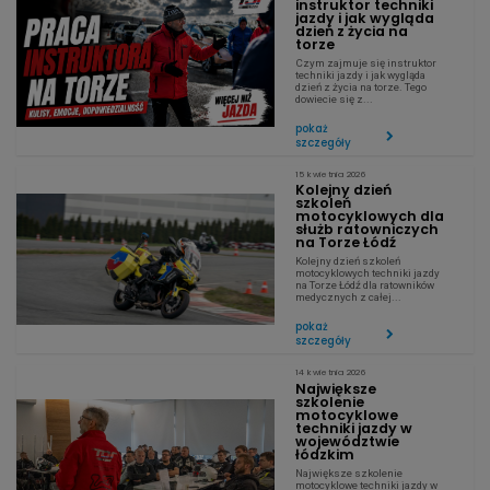
instruktor techniki
jazdy i jak wygląda
dzień z życia na
torze
Czym zajmuje się instruktor
techniki jazdy i jak wygląda
dzień z życia na torze. Tego
dowiecie się z...
pokaż
szczegóły
15 kwietnia 2026
Kolejny dzień
szkoleń
motocyklowych dla
służb ratowniczych
na Torze Łódź
Kolejny dzień szkoleń
motocyklowych techniki jazdy
na Torze Łódź dla ratowników
medycznych z całej...
pokaż
szczegóły
14 kwietnia 2026
Największe
szkolenie
motocyklowe
techniki jazdy w
województwie
łódzkim
Największe szkolenie
motocyklowe techniki jazdy w