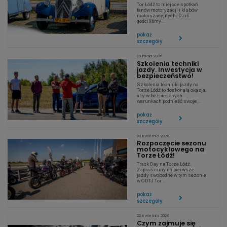
AKTUALNOŚCI
Tor Łódź to miejsce spotkań
fanów motoryzacji i klubów
motoryzacyjnych. Dziś
gościliśmy...
pokaż
szczegóły
29 maja 2026
Szkolenia techniki
jazdy. Inwestycja w
bezpieczeństwo!
Szkolenia techniki jazdy na
Torze Łódź to doskonała okazja,
aby w bezpiecznych
warunkach podnieść swoje...
pokaż
szczegóły
28 kwietnia 2026
Rozpoczęcie sezonu
motocyklowego na
Torze Łódź!
Track Day na Torze Łódź.
Zapraszamy na pierwsze
jazdy swobodne w tym sezonie
w ODTJ Tor...
pokaż
szczegóły
22 kwietnia 2026
Czym zajmuje się